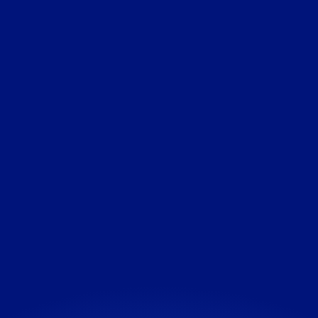
Juriste chez Chargemap, Mélissa
apprécie particulièrement la
diversité de son métier. Chaque
journée est une opportunité
d’apprentissage, lui permettant
d’enrichir ses connaissances et
compétences, notamment pour
accompagner Chargemap Driver,
Partners et Business.
Mélissa Klein-Crespo
-
Juriste