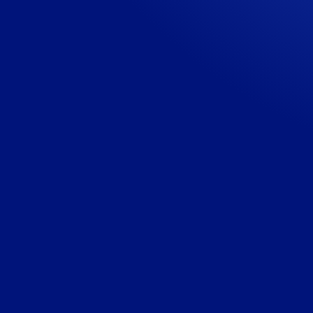
1. Participer au support technique curatif
des clients Business
Tu participes à la prise en charge des incidents
techniques de niveau 2, escaladés par l’équipe
Customer Success et la Chargée de support
Client BtoB.
Tu contribues au diagnostic des pannes et
anomalies sur les bornes de recharge
supervisées.
Tu aides à assurer un suivi rigoureux des
incidents, avec pour objectif la satisfaction
client.