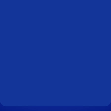
Soyez alerté des dernières offres
Recevez toutes nos dernières offres d'emploi
directement dans votre boîte mail.