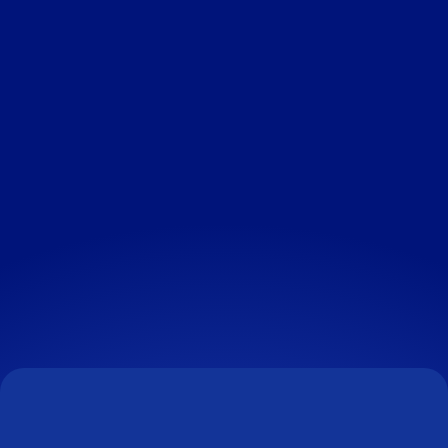
Son objectif est clair : élargir le
portefeuille clients et participer à la
réussite de l’entreprise. Ce qu’elle
fait a un impact concret, et c’est
une source de motivation
quotidienne.
Juliette Martin
-
Business Developper
NOS OFFRES D'EMPLOIS