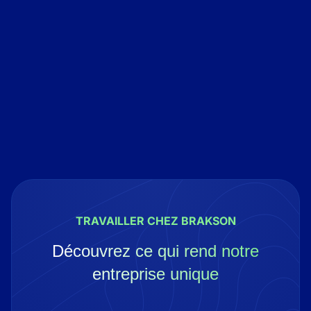
40K-45K
4/6/26
voir le site
TRAVAILLER CHEZ BRAKSON
Découvrez ce qui rend notre
entreprise unique