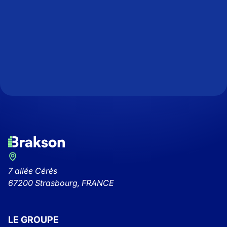
7 allée Cérès
67200 Strasbourg, FRANCE
LE GROUPE