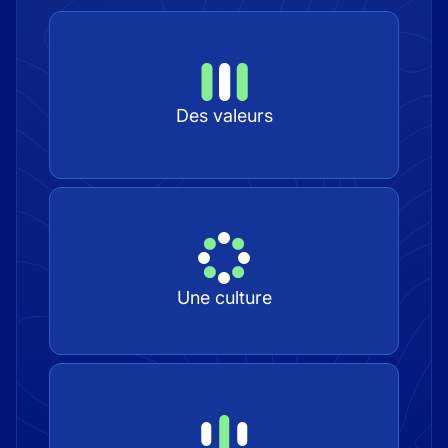
Des valeurs
Une culture